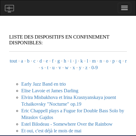
LISTE DES DISPOSITIFS EN CONFINEMENT
DISPONIBLES:
tout
·
a
·
b
·
c
·
d
·
e
·
f
·
g
·
h
·
i
·
j
·
k
·
l
·
m
·
n
·
o
·
p
·
q
·
r
·
s
·
t
·
u
·
v
·
w
·
x
·
y
·
z
·
0-9
Early Jazz Band en trio
Elise Lavoie et James Darling
Elvira Misbakhova et Irina Krasnyanskaya jouent
Tchaïkovsky "Nocturne" op.19
Eric Chappell plays a Fugue for Double Bass Solo by
Miraslov Gajdos
Estel Bilodeau - Somewhere Over the Rainbow
Et oui, c'est déjà le mois de mai