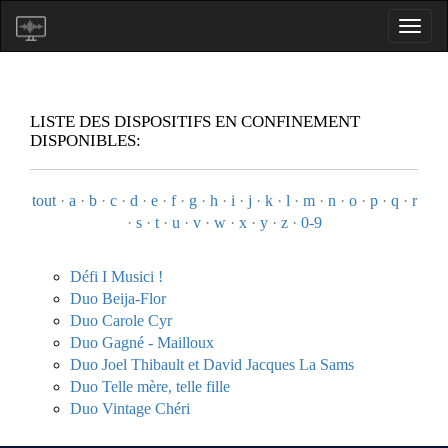
LISTE DES DISPOSITIFS EN CONFINEMENT
DISPONIBLES:
tout
·
a
·
b
·
c
·
d
·
e
·
f
·
g
·
h
·
i
·
j
·
k
·
l
·
m
·
n
·
o
·
p
·
q
·
r
·
s
·
t
·
u
·
v
·
w
·
x
·
y
·
z
·
0-9
Défi I Musici !
Duo Beija-Flor
Duo Carole Cyr
Duo Gagné - Mailloux
Duo Joel Thibault et David Jacques La Sams
Duo Telle mère, telle fille
Duo Vintage Chéri