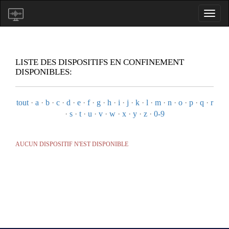
LISTE DES DISPOSITIFS EN CONFINEMENT
DISPONIBLES:
tout
·
a
·
b
·
c
·
d
·
e
·
f
·
g
·
h
·
i
·
j
·
k
·
l
·
m
·
n
·
o
·
p
·
q
·
r
·
s
·
t
·
u
·
v
·
w
·
x
·
y
·
z
·
0-9
AUCUN DISPOSITIF N'EST DISPONIBLE