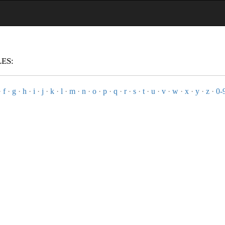
ES:
·
f
·
g
·
h
·
i
·
j
·
k
·
l
·
m
·
n
·
o
·
p
·
q
·
r
·
s
·
t
·
u
·
v
·
w
·
x
·
y
·
z
·
0-