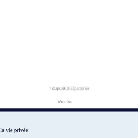
4 dispositifs répertoriés
témoins
la vie privée