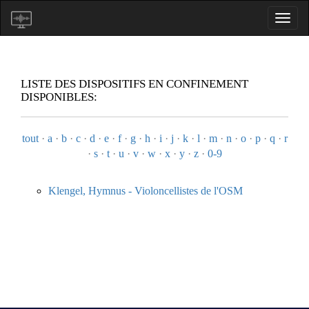
LISTE DES DISPOSITIFS EN CONFINEMENT
DISPONIBLES:
tout
·
a
·
b
·
c
·
d
·
e
·
f
·
g
·
h
·
i
·
j
·
k
·
l
·
m
·
n
·
o
·
p
·
q
·
r
·
s
·
t
·
u
·
v
·
w
·
x
·
y
·
z
·
0-9
Klengel, Hymnus - Violoncellistes de l'OSM