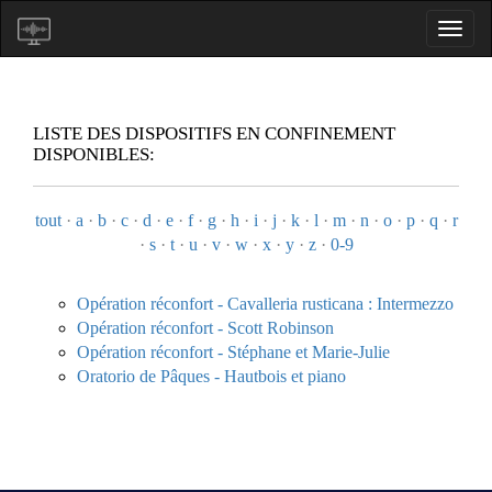
LISTE DES DISPOSITIFS EN CONFINEMENT
DISPONIBLES:
tout
·
a
·
b
·
c
·
d
·
e
·
f
·
g
·
h
·
i
·
j
·
k
·
l
·
m
·
n
·
o
·
p
·
q
·
r
·
s
·
t
·
u
·
v
·
w
·
x
·
y
·
z
·
0-9
Opération réconfort - Cavalleria rusticana : Intermezzo
Opération réconfort - Scott Robinson
Opération réconfort - Stéphane et Marie-Julie
Oratorio de Pâques - Hautbois et piano