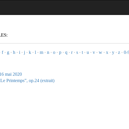
ES:
·
f
·
g
·
h
·
i
·
j
·
k
·
l
·
m
·
n
·
o
·
p
·
q
·
r
·
s
·
t
·
u
·
v
·
w
·
x
·
y
·
z
·
0-
 16 mai 2020
Le Printemps”, op.24 (extrait)