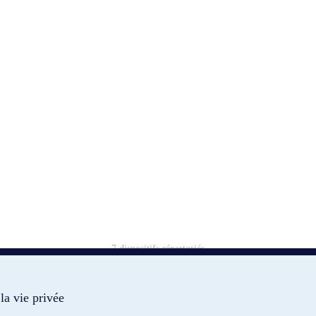
7 dispositifs répertoriés
témoins
la vie privée