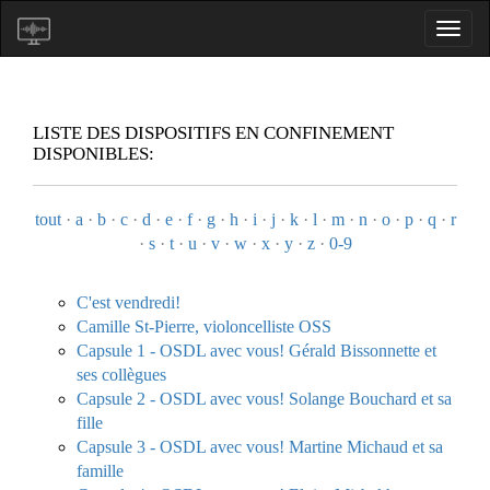
LISTE DES DISPOSITIFS EN CONFINEMENT
DISPONIBLES:
tout
·
a
·
b
·
c
·
d
·
e
·
f
·
g
·
h
·
i
·
j
·
k
·
l
·
m
·
n
·
o
·
p
·
q
·
r
·
s
·
t
·
u
·
v
·
w
·
x
·
y
·
z
·
0-9
C'est vendredi!
Camille St-Pierre, violoncelliste OSS
Capsule 1 - OSDL avec vous! Gérald Bissonnette et
ses collègues
Capsule 2 - OSDL avec vous! Solange Bouchard et sa
fille
Capsule 3 - OSDL avec vous! Martine Michaud et sa
famille