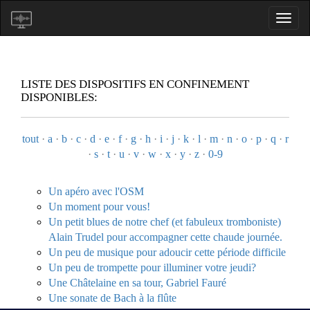
LISTE DES DISPOSITIFS EN CONFINEMENT
DISPONIBLES:
tout
·
a
·
b
·
c
·
d
·
e
·
f
·
g
·
h
·
i
·
j
·
k
·
l
·
m
·
n
·
o
·
p
·
q
·
r
·
s
·
t
·
u
·
v
·
w
·
x
·
y
·
z
·
0-9
Un apéro avec l'OSM
Un moment pour vous!
Un petit blues de notre chef (et fabuleux tromboniste)
Alain Trudel pour accompagner cette chaude journée.
Un peu de musique pour adoucir cette période difficile
Un peu de trompette pour illuminer votre jeudi?
Une Châtelaine en sa tour, Gabriel Fauré
Une sonate de Bach à la flûte