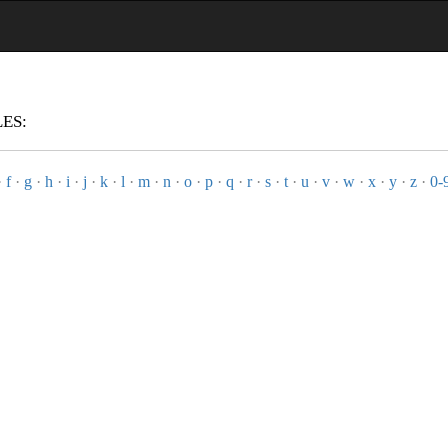
ES:
·
f
·
g
·
h
·
i
·
j
·
k
·
l
·
m
·
n
·
o
·
p
·
q
·
r
·
s
·
t
·
u
·
v
·
w
·
x
·
y
·
z
·
0-