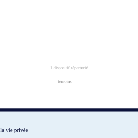
1 dispositif répertorié
témoins
la vie privée