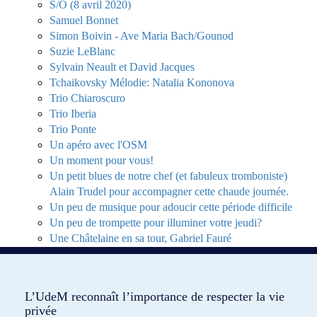
S/O (8 avril 2020)
Samuel Bonnet
Simon Boivin - Ave Maria Bach/Gounod
Suzie LeBlanc
Sylvain Neault et David Jacques
Tchaikovsky Mélodie: Natalia Kononova
Trio Chiaroscuro
Trio Iberia
Trio Ponte
Un apéro avec l'OSM
Un moment pour vous!
Un petit blues de notre chef (et fabuleux tromboniste)
Alain Trudel pour accompagner cette chaude journée.
Un peu de musique pour adoucir cette période difficile
Un peu de trompette pour illuminer votre jeudi?
Une Châtelaine en sa tour, Gabriel Fauré
Une sonate de Bach à la flûte
Violons solos de Montréal | OCM et I Musici
L’UdeM reconnaît l’importance de respecter la vie
privée