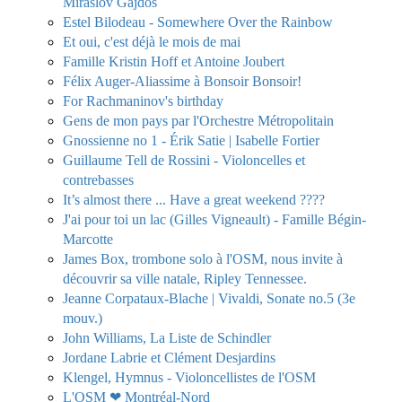
Miraslov Gajdos
Estel Bilodeau - Somewhere Over the Rainbow
Et oui, c'est déjà le mois de mai
Famille Kristin Hoff et Antoine Joubert
Félix Auger-Aliassime à Bonsoir Bonsoir!
For Rachmaninov's birthday
Gens de mon pays par l'Orchestre Métropolitain
Gnossienne no 1 - Érik Satie | Isabelle Fortier
Guillaume Tell de Rossini - Violoncelles et
contrebasses
It’s almost there ... Have a great weekend ????
J'ai pour toi un lac (Gilles Vigneault) - Famille Bégin-
Marcotte
James Box, trombone solo à l'OSM, nous invite à
découvrir sa ville natale, Ripley Tennessee.
Jeanne Corpataux-Blache | Vivaldi, Sonate no.5 (3e
mouv.)
John Williams, La Liste de Schindler
Jordane Labrie et Clément Desjardins
Klengel, Hymnus - Violoncellistes de l'OSM
L'OSM ❤ Montréal-Nord