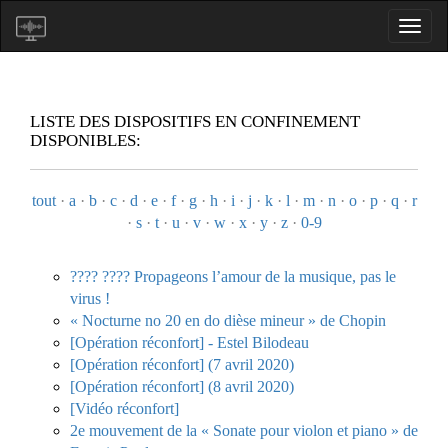
LISTE DES DISPOSITIFS EN CONFINEMENT
DISPONIBLES:
tout
·
a
·
b
·
c
·
d
·
e
·
f
·
g
·
h
·
i
·
j
·
k
·
l
·
m
·
n
·
o
·
p
·
q
·
r
·
s
·
t
·
u
·
v
·
w
·
x
·
y
·
z
·
0-9
???? ???? Propageons l’amour de la musique, pas le
virus !
« Nocturne no 20 en do dièse mineur » de Chopin
[Opération réconfort] - Estel Bilodeau
[Opération réconfort] (7 avril 2020)
[Opération réconfort] (8 avril 2020)
[Vidéo réconfort]
2e mouvement de la « Sonate pour violon et piano » de