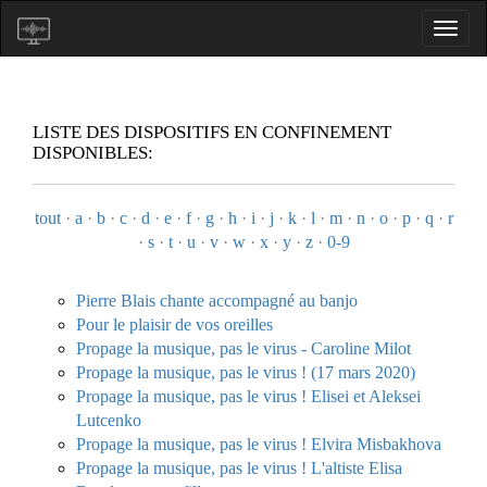
LISTE DES DISPOSITIFS EN CONFINEMENT
DISPONIBLES:
tout
·
a
·
b
·
c
·
d
·
e
·
f
·
g
·
h
·
i
·
j
·
k
·
l
·
m
·
n
·
o
·
p
·
q
·
r
·
s
·
t
·
u
·
v
·
w
·
x
·
y
·
z
·
0-9
Pierre Blais chante accompagné au banjo
Pour le plaisir de vos oreilles
Propage la musique, pas le virus - Caroline Milot
Propage la musique, pas le virus ! (17 mars 2020)
Propage la musique, pas le virus ! Elisei et Aleksei
Lutcenko
Propage la musique, pas le virus ! Elvira Misbakhova
Propage la musique, pas le virus ! L'altiste Elisa