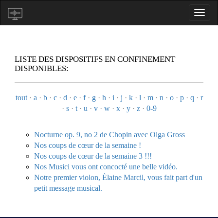
LISTE DES DISPOSITIFS EN CONFINEMENT
DISPONIBLES:
tout
·
a
·
b
·
c
·
d
·
e
·
f
·
g
·
h
·
i
·
j
·
k
·
l
·
m
·
n
·
o
·
p
·
q
·
r
·
s
·
t
·
u
·
v
·
w
·
x
·
y
·
z
·
0-9
Nocturne op. 9, no 2 de Chopin avec Olga Gross
Nos coups de cœur de la semaine !
Nos coups de cœur de la semaine 3 !!!
Nos Musici vous ont concocté une belle vidéo.
Notre premier violon, Élaine Marcil, vous fait part d'un
petit message musical.