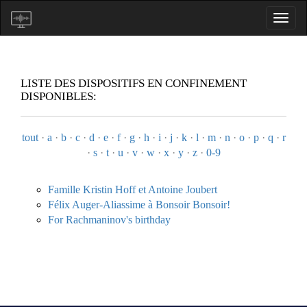
LISTE DES DISPOSITIFS EN CONFINEMENT
DISPONIBLES:
tout
·
a
·
b
·
c
·
d
·
e
·
f
·
g
·
h
·
i
·
j
·
k
·
l
·
m
·
n
·
o
·
p
·
q
·
r
·
s
·
t
·
u
·
v
·
w
·
x
·
y
·
z
·
0-9
Famille Kristin Hoff et Antoine Joubert
Félix Auger-Aliassime à Bonsoir Bonsoir!
For Rachmaninov's birthday