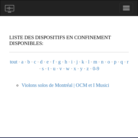
LISTE DES DISPOSITIFS EN CONFINEMENT
DISPONIBLES:
tout
·
a
·
b
·
c
·
d
·
e
·
f
·
g
·
h
·
i
·
j
·
k
·
l
·
m
·
n
·
o
·
p
·
q
·
r
·
s
·
t
·
u
·
v
·
w
·
x
·
y
·
z
·
0-9
Violons solos de Montréal | OCM et I Musici