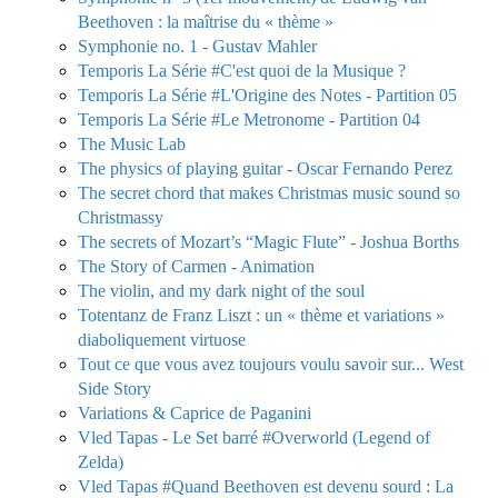
Beethoven : la maîtrise du « thème »
Symphonie no. 1 - Gustav Mahler
Temporis La Série #C'est quoi de la Musique ?
Temporis La Série #L'Origine des Notes - Partition 05
Temporis La Série #Le Metronome - Partition 04
The Music Lab
The physics of playing guitar - Oscar Fernando Perez
The secret chord that makes Christmas music sound so
Christmassy
The secrets of Mozart’s “Magic Flute” - Joshua Borths
The Story of Carmen - Animation
The violin, and my dark night of the soul
Totentanz de Franz Liszt : un « thème et variations »
diaboliquement virtuose
Tout ce que vous avez toujours voulu savoir sur... West
Side Story
Variations & Caprice de Paganini
Vled Tapas - Le Set barré #Overworld (Legend of
Zelda)
Vled Tapas #Quand Beethoven est devenu sourd : La