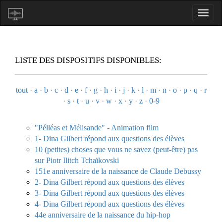
LISTE DES DISPOSITIFS DISPONIBLES:
tout
·
a
·
b
·
c
·
d
·
e
·
f
·
g
·
h
·
i
·
j
·
k
·
l
·
m
·
n
·
o
·
p
·
q
·
r
·
s
·
t
·
u
·
v
·
w
·
x
·
y
·
z
·
0-9
"Pélléas et Mélisande" - Animation film
1- Dina Gilbert répond aux questions des élèves
10 (petites) choses que vous ne savez (peut-être) pas
sur Piotr Ilitch Tchaïkovski
151e anniversaire de la naissance de Claude Debussy
2- Dina Gilbert répond aux questions des élèves
3- Dina Gilbert répond aux questions des élèves
4- Dina Gilbert répond aux questions des élèves
44e anniversaire de la naissance du hip-hop