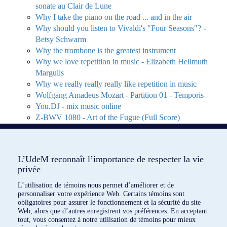
sonate au Clair de Lune
Why I take the piano on the road ... and in the air
Why should you listen to Vivaldi's "Four Seasons"? -
Betsy Schwarm
Why the trombone is the greatest instrument
Why we love repetition in music - Elizabeth Hellmuth
Margulis
Why we really really really like repetition in music
Wolfgang Amadeus Mozart - Partition 01 - Temporis
You.DJ - mix music online
Z-BWV 1080 - Art of the Fugue (Full Score)
Z-Giuseppe Verdi - Messa da Requiem 360°
Z-La Scala à l’aéroport de Milan: Un opéra à 360°
L’UdeM reconnaît l’importance de respecter la vie
privée
L’utilisation de témoins nous permet d’améliorer et de
personnaliser votre expérience Web. Certains témoins sont
obligatoires pour assurer le fonctionnement et la sécurité du site
Web, alors que d’autres enregistrent vos préférences. En acceptant
tout, vous consentez à notre utilisation de témoins pour mieux