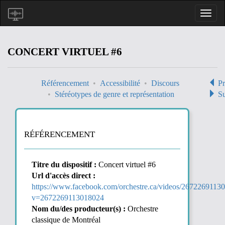
CONCERT VIRTUEL #6
Référencement
Accessibilité
Discours
Pr
Stéréotypes de genre et représentation
Su
RÉFÉRENCEMENT
Titre du dispositif :
Concert virtuel #6
Url d'accès direct :
https://www.facebook.com/orchestre.ca/videos/2672269113
v=2672269113018024
Nom du/des producteur(s) :
Orchestre
classique de Montréal