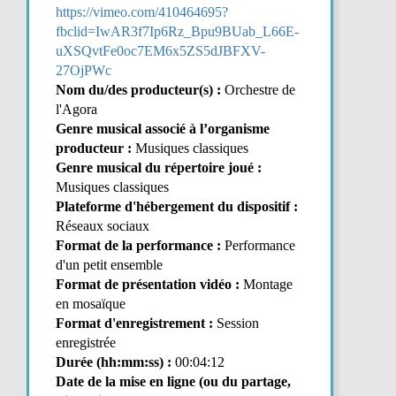
https://vimeo.com/410464695?
fbclid=IwAR3f7Ip6Rz_Bpu9BUab_L66E-
uXSQvtFe0oc7EM6x5ZS5dJBFXV-
27OjPWc
Nom du/des producteur(s) :
Orchestre de
l'Agora
Genre musical associé à l’organisme
producteur :
Musiques classiques
Genre musical du répertoire joué :
Musiques classiques
Plateforme d'hébergement du dispositif :
Réseaux sociaux
Format de la performance :
Performance
d'un petit ensemble
Format de présentation vidéo :
Montage
en mosaïque
Format d'enregistrement :
Session
enregistrée
Durée (hh:mm:ss) :
00:04:12
Date de la mise en ligne (ou du partage,