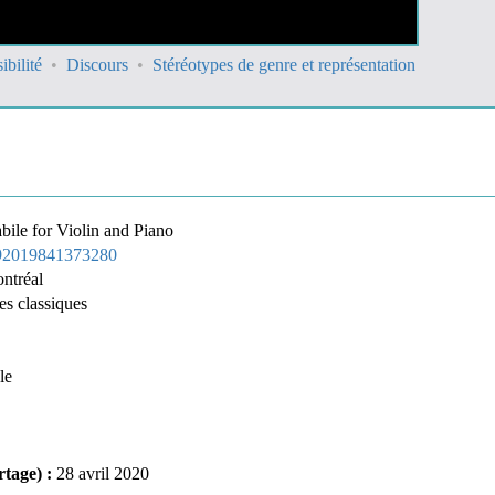
ibilité
Discours
Stéréotypes de genre et représentation
ile for Violin and Piano
692019841373280
ntréal
s classiques
le
rtage) :
28 avril 2020