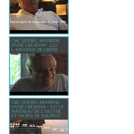
CMC QUÉBEC #JOURNAL
D'UNE CRÉATION - 2/22
L'ANGOISSE DE CRÉER
CMC QUÉBEC #JOURNAL
D'UNE CRÉATION - 3/22 LE
MATÉRIAU DE L'OEUVRE...
ET UN PEU DE SOLFÈGE!