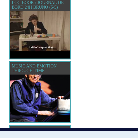
LOG BOOK / JOURNAL DE
BORD 24H BRUNO (5/5)
MUSIC AND EMOTION
THROUGH TIME
MUSICMAP