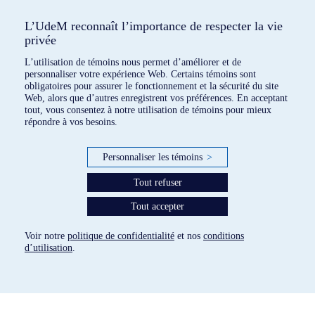
L’UdeM reconnaît l’importance de respecter la vie
privée
L’utilisation de témoins nous permet d’améliorer et de
personnaliser votre expérience Web. Certains témoins sont
obligatoires pour assurer le fonctionnement et la sécurité du site
Web, alors que d’autres enregistrent vos préférences. En acceptant
tout, vous consentez à notre utilisation de témoins pour mieux
répondre à vos besoins.
POINT CULTURE :
INTRODUCTION À LA
MUSIQUE "CLASSIQUE"
Personnaliser les témoins
>
Tout refuser
Tout accepter
Voir notre
politique de confidentialité
et nos
conditions
d’utilisation
.
POP-UP OPÉRA