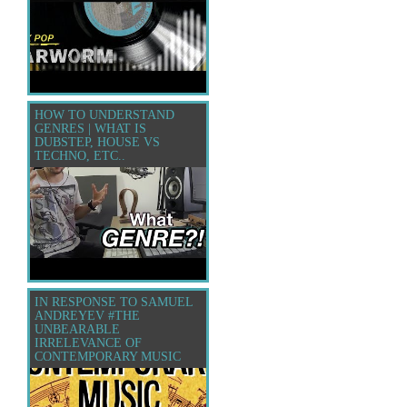
HOW TO UNDERSTAND
GENRES | WHAT IS
DUBSTEP, HOUSE VS
TECHNO, ETC..
IN RESPONSE TO SAMUEL
ANDREYEV #THE
UNBEARABLE
IRRELEVANCE OF
CONTEMPORARY MUSIC