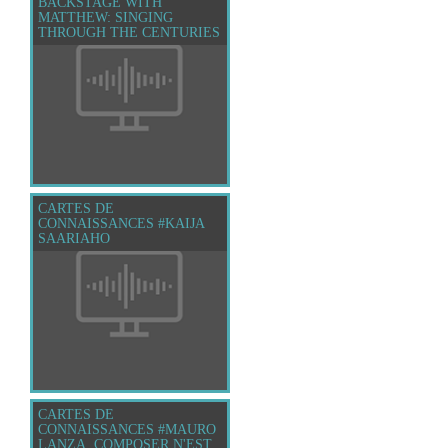
BACKSTAGE WITH
MATTHEW: SINGING
THROUGH THE CENTURIES
CARTES DE
CONNAISSANCES #KAIJA
SAARIAHO
CARTES DE
CONNAISSANCES #MAURO
LANZA, COMPOSER N'EST