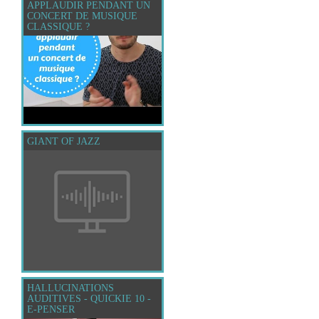
APPLAUDIR PENDANT UN
CONCERT DE MUSIQUE
CLASSIQUE ?
GIANT OF JAZZ
HALLUCINATIONS
AUDITIVES - QUICKIE 10 -
E-PENSER