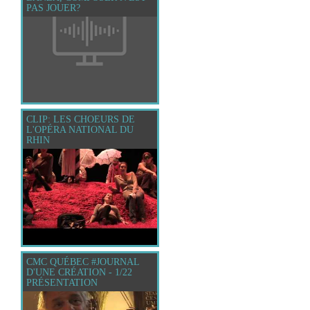
PAS JOUER?
CLIP: LES CHOEURS DE
L'OPÉRA NATIONAL DU
RHIN
CMC QUÉBEC #JOURNAL
D'UNE CRÉATION - 1/22
PRÉSENTATION