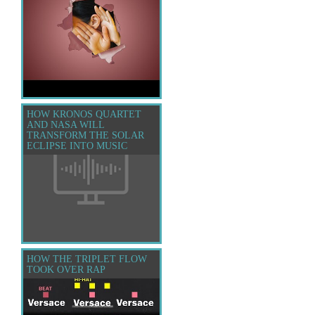
HOW KRONOS QUARTET
AND NASA WILL
TRANSFORM THE SOLAR
ECLIPSE INTO MUSIC
HOW THE TRIPLET FLOW
TOOK OVER RAP