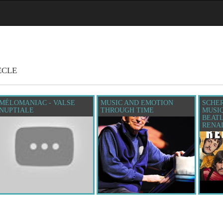
ÈCLE
MÉLOMANIAC - VALSE
MUSIC AND EMOTION
SCHER
NUPTIALE
THROUGH TIME
MUSIQ
BEATL
RENA