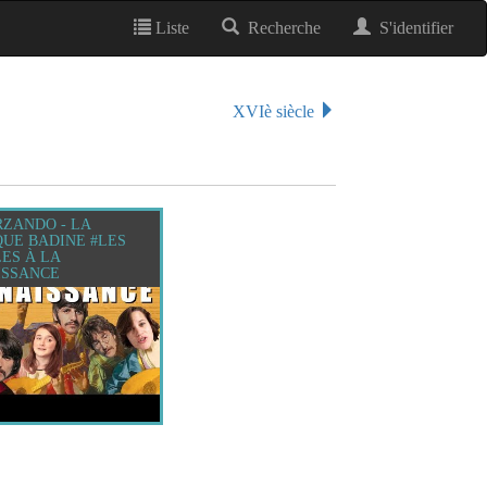
Liste
Recherche
S'identifier
XVIè siècle
ZANDO - LA
UE BADINE #LES
ES À LA
ISSANCE